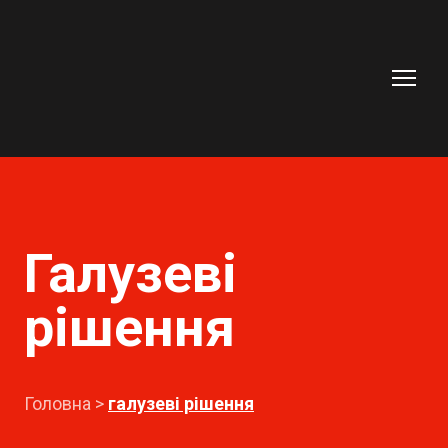
Галузеві
рішення
Головна >
г
алузеві рішення