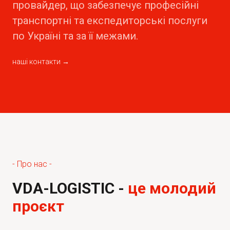
провайдер, що забезпечує професійні
транспортні та експедиторські послуги
по Україні та за її межами.
наші контакти →
- Про нас -
VDA-LOGISTIC -
це молодий
проєкт