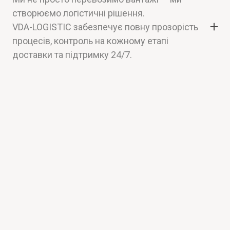
створюємо логістичні рішення.
VDA-LOGISTIC забезпечує повну прозорість
процесів, контроль на кожному етапі
доставки та підтримку 24/7.
Наша філософія — працювати так, щоб клієнт
повертався знову. Саме тому ми гарантуємо
якість, дотримання термінів та професіоналізм
у кожній деталі.